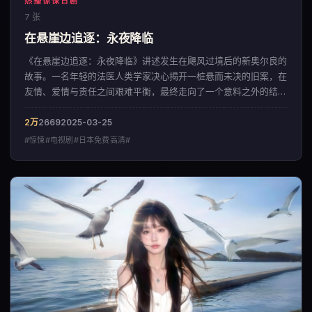
热播惊悚日剧
7 张
在悬崖边追逐：永夜降临
《在悬崖边追逐：永夜降临》讲述发生在飓风过境后的新奥尔良的
故事。一名年轻的法医人类学家决心揭开一桩悬而未决的旧案，在
友情、爱情与责任之间艰难平衡，最终走向了一个意料之外的结
局。影片以冷峻克制的影像调性，呈现出一部来自中国大陆的惊悚
佳作。
2万
2669
2025-03-25
#惊悚#电视剧#日本免费高清#