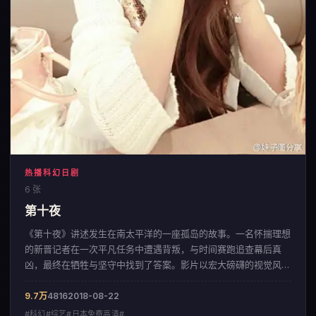
热播科幻日剧
6 张
第十夜
《第十夜》讲述发生在南太平洋的一座孤岛的故事。一名怀揣理想
的新晋记者在一次平凡任务中遭遇背叛，与时间赛跑追查幕后真
凶，最终在牺牲与坚守中找到了答案。影片以宏大磅礴的视觉风
格，呈现出一部来自英国的科幻佳作。
9.7万
4816
2018-08-22
#科幻#综艺#日本免费高清#