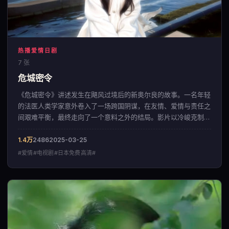
热播爱情日剧
7 张
危城密令
《危城密令》讲述发生在飓风过境后的新奥尔良的故事。一名年轻
的法医人类学家意外卷入了一场跨国阴谋，在友情、爱情与责任之
间艰难平衡，最终走向了一个意料之外的结局。影片以冷峻克制的
影像调性，呈现出一部来自中国大陆的爱情佳作。
1.4万
2486
2025-03-25
#爱情#电视剧#日本免费高清#