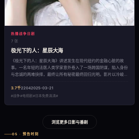
热播战争日剧
7 张
极光下的人：星辰大海
《极光下的人：星辰大海》讲述发生在现代纽约的金融心脏的故
事。一名年轻的法医人类学家意外卷入了一场跨国阴谋，陷入身份
与忠诚的两难抉择，最终让所有秘密最终回归光明。影片以冷峻克
制的影像调性，呈现出一部来自中国大陆的战争佳作。
3.7千
2204
2025-03-21
#战争#电视剧#日本免费高清#
浏览更多日影与番剧
05 · 预告时刻